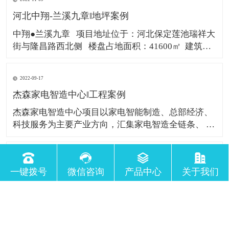
五馆双中心”；体育场、体育馆、游泳馆、图书馆、
河北中翔-兰溪九章‖地坪案例
博 物馆、规划馆、国际会展中心
中翔●兰溪九章 项目地址位于：河北保定莲池瑞祥大
街与隆昌路西北侧 楼盘占地面积：41600㎡ 建筑面
积：187000㎡ 不至臻不登场，不惊艳不谋面！ 一千
多个日夜归心同行
2022-09-17
杰森家电智造中心‖工程案例
杰森家电智造中心项目以家电智能制造、总部经济、
科技服务为主要产业方向，汇集家电智造全链条、 互
联网、智能科技等行业；此外项目将引入数字时代
EJS引擎技术，形成完整的物业管理智慧园区体系，
2022-09-07
打造大平台、大协同、大服务、大智慧的智能家电一
一键拨号
微信咨询
产品中心
关于我们
工程案例‖湖南千金药业
体化园区。 地址位于广东佛山顺德区好太太工业
千金药业创建于1966年 1993年进行股份制改造。
2004年在上海证券交易所上市 集团下辖10家控股子公
司员工约7000余人。 公司经营范围涵盖中成药、化学
药、中药衍生， 药品批发及零售，中药材种植和加工