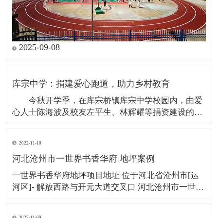
2025-09-08
库宗中学：捐建爱心跑道，助力乡村教育
今秋开学季，在库宗桥镇库宗中学校园内，由爱
心人士陈海波及校友左平生、林辉耀等捐资建设的全
新塑胶跑道正式竣工并投入使用，覆盖面积3000余平
方米，惠及近300名中学生和28名教职工。 据
2022-11-10
悉，库宗中学原运动场地设施陈旧，已难以满足日常
河北沧州市一世界书香华府‖地坪案例
体育教学和学生活动的需要。全校教师发现这一情
一世界书香华府地坪项目地址 位于河北省沧州市[运
河区]- 解放西路与开元大道交叉口 河北沧州市一世界
书香华府楼盘占地面积为：112206平方米，建筑面
积：439442.51平 方米。项目西侧两个路口就是“一场
2022-11-09