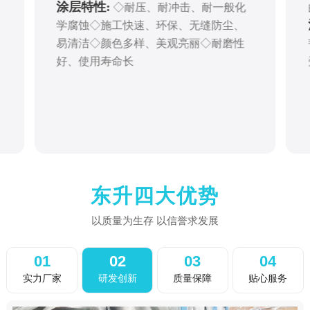
涂层特性:
◇耐压、耐冲击、耐一般化
学腐蚀◇施工快速、环保、无缝防尘、
易清洁◇颜色多样、美观亮丽◇耐磨性
好、使用寿命长
东升四大优势
以质量为生存 以信誉求发展
01
02
03
04
实力厂家
研发创新
质量保障
贴心服务