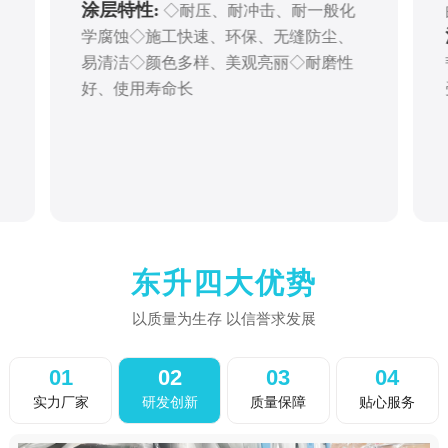
涂层特性:
◇耐压、耐冲击、耐一般化
学腐蚀◇施工快速、环保、无缝防尘、
易清洁◇颜色多样、美观亮丽◇耐磨性
好、使用寿命长
东升四大优势
以质量为生存 以信誉求发展
01
02
03
04
实力厂家
研发创新
质量保障
贴心服务