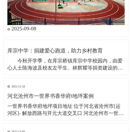
2025-09-08
库宗中学：捐建爱心跑道，助力乡村教育
今秋开学季，在库宗桥镇库宗中学校园内，由爱
心人士陈海波及校友左平生、林辉耀等捐资建设的全
新塑胶跑道正式竣工并投入使用，覆盖面积3000余平
方米，惠及近300名中学生和28名教职工。 据
2022-11-10
悉，库宗中学原运动场地设施陈旧，已难以满足日常
河北沧州市一世界书香华府‖地坪案例
体育教学和学生活动的需要。全校教师发现这一情
一世界书香华府地坪项目地址 位于河北省沧州市[运
河区]- 解放西路与开元大道交叉口 河北沧州市一世界
书香华府楼盘占地面积为：112206平方米，建筑面
积：439442.51平 方米。项目西侧两个路口就是“一场
2022-11-09