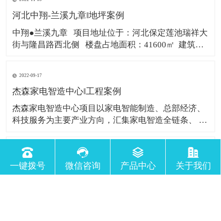
五馆双中心”；体育场、体育馆、游泳馆、图书馆、
河北中翔-兰溪九章‖地坪案例
博 物馆、规划馆、国际会展中心
中翔●兰溪九章 项目地址位于：河北保定莲池瑞祥大
街与隆昌路西北侧 楼盘占地面积：41600㎡ 建筑面
积：187000㎡ 不至臻不登场，不惊艳不谋面！ 一千
多个日夜归心同行
2022-09-17
杰森家电智造中心‖工程案例
杰森家电智造中心项目以家电智能制造、总部经济、
科技服务为主要产业方向，汇集家电智造全链条、 互
联网、智能科技等行业；此外项目将引入数字时代
EJS引擎技术，形成完整的物业管理智慧园区体系，
2022-09-07
打造大平台、大协同、大服务、大智慧的智能家电一
一键拨号
微信咨询
产品中心
关于我们
工程案例‖湖南千金药业
体化园区。 地址位于广东佛山顺德区好太太工业
千金药业创建于1966年 1993年进行股份制改造。
2004年在上海证券交易所上市 集团下辖10家控股子公
司员工约7000余人。 公司经营范围涵盖中成药、化学
药、中药衍生， 药品批发及零售，中药材种植和加工