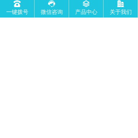
五馆双中心”；体育场、体育馆、游泳馆、图书馆、
河北中翔-兰溪九章‖地坪案例
博 物馆、规划馆、国际会展中心
一键拨号
微信咨询
产品中心
关于我们
中翔●兰溪九章 项目地址位于：河北保定莲池瑞祥大
街与隆昌路西北侧 楼盘占地面积：41600㎡ 建筑面
积：187000㎡ 不至臻不登场，不惊艳不谋面！ 一千
多个日夜归心同行
2022-09-17
杰森家电智造中心‖工程案例
杰森家电智造中心项目以家电智能制造、总部经济、
科技服务为主要产业方向，汇集家电智造全链条、 互
联网、智能科技等行业；此外项目将引入数字时代
EJS引擎技术，形成完整的物业管理智慧园区体系，
2022-09-07
打造大平台、大协同、大服务、大智慧的智能家电一
工程案例‖湖南千金药业
体化园区。 地址位于广东佛山顺德区好太太工业
千金药业创建于1966年 1993年进行股份制改造。
2004年在上海证券交易所上市 集团下辖10家控股子公
司员工约7000余人。 公司经营范围涵盖中成药、化学
药、中药衍生， 药品批发及零售，中药材种植和加工