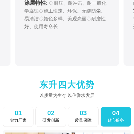
涂层特性:
◇耐压、耐冲击、耐一般化
学腐蚀◇施工快速、环保、无缝防尘、
易清洁◇颜色多样、美观亮丽◇耐磨性
好、使用寿命长
东升四大优势
以质量为生存 以信誉求发展
01
02
03
04
实力厂家
研发创新
质量保障
贴心服务