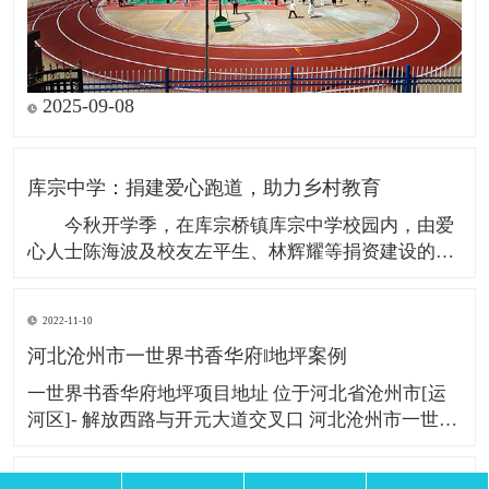
2025-09-08
库宗中学：捐建爱心跑道，助力乡村教育
今秋开学季，在库宗桥镇库宗中学校园内，由爱
心人士陈海波及校友左平生、林辉耀等捐资建设的全
新塑胶跑道正式竣工并投入使用，覆盖面积3000余平
方米，惠及近300名中学生和28名教职工。 据
2022-11-10
悉，库宗中学原运动场地设施陈旧，已难以满足日常
河北沧州市一世界书香华府‖地坪案例
体育教学和学生活动的需要。全校教师发现这一情
一世界书香华府地坪项目地址 位于河北省沧州市[运
河区]- 解放西路与开元大道交叉口 河北沧州市一世界
书香华府楼盘占地面积为：112206平方米，建筑面
积：439442.51平 方米。项目西侧两个路口就是“一场
2022-11-09